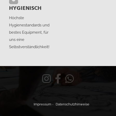
HYGIENISCH
Höchste
Hygienestandards und
bestes Equipment, für
uns eine
Selbstverständlichkeit!
Impressum
Datenschutzhinweise