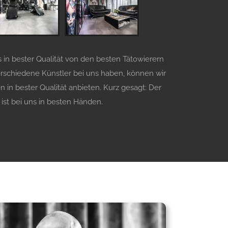
s in bester Qualität von den besten Tätowierern
erschiedene Künstler bei uns haben, können wir
n in bester Qualität anbieten. Kurz gesagt: Der
ist bei uns in besten Händen.