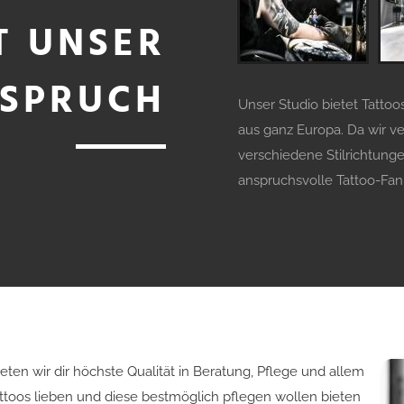
T UNSER
SPRUCH
Unser Studio bietet Tattoo
aus ganz Europa. Da wir v
verschiedene Stilrichtunge
anspruchsvolle Tattoo-Fan 
eten wir dir höchste Qualität in Beratung, Pflege und allem
Tattoos lieben und diese bestmöglich pflegen wollen bieten